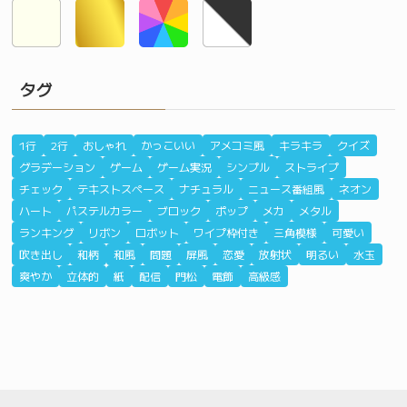
タグ
1行
2行
おしゃれ
かっこいい
アメコミ風
キラキラ
クイズ
グラデーション
ゲーム
ゲーム実況
シンプル
ストライプ
チェック
テキストスペース
ナチュラル
ニュース番組風
ネオン
ハート
パステルカラー
ブロック
ポップ
メカ
メタル
ランキング
リボン
ロボット
ワイプ枠付き
三角模様
可愛い
吹き出し
和柄
和風
問題
屏風
恋愛
放射状
明るい
水玉
爽やか
立体的
紙
配信
門松
電飾
高級感