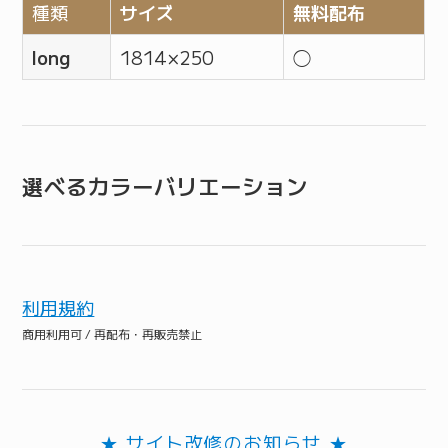
種類
サイズ
無料配布
long
1814 × 250
◯
選べるカラーバリエーション
利用規約
商用利用可 / 再配布・再販売禁止
★ サイト改修のお知らせ ★