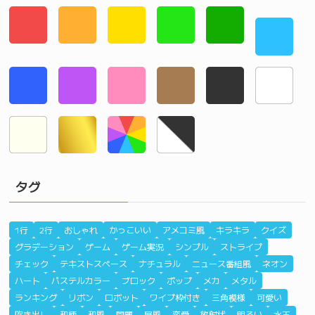
タグ
1行
2行
おしゃれ
かっこいい
アメコミ風
キラキラ
クイズ
グラデーション
ゲーム
ゲーム実況
シンプル
ストライプ
チェック
テキストスペース
ナチュラル
ニュース番組風
ネオン
ハート
パステルカラー
ブロック
ポップ
メカ
メタル
ランキング
リボン
ロボット
ワイプ枠付き
三角模様
可愛い
吹き出し
和柄
和風
問題
屏風
恋愛
放射状
明るい
水玉