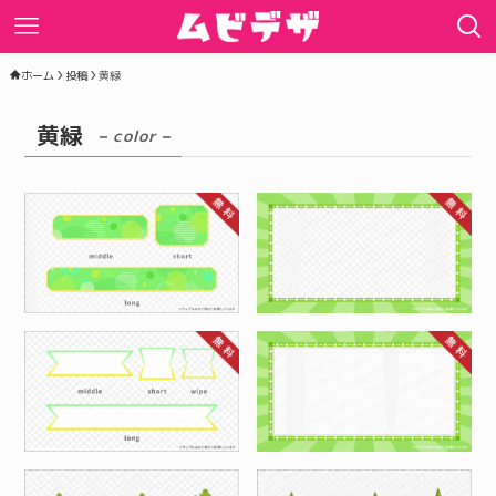
ホーム
投稿
黄緑
黄緑
– color –