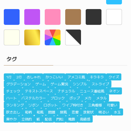
タグ
1行
2行
おしゃれ
かっこいい
アメコミ風
キラキラ
クイズ
グラデーション
ゲーム
ゲーム実況
シンプル
ストライプ
チェック
テキストスペース
ナチュラル
ニュース番組風
ネオン
ハート
パステルカラー
ブロック
ポップ
メカ
メタル
ランキング
リボン
ロボット
ワイプ枠付き
三角模様
可愛い
吹き出し
和柄
和風
問題
屏風
恋愛
放射状
明るい
水玉
爽やか
立体的
紙
配信
門松
電飾
高級感