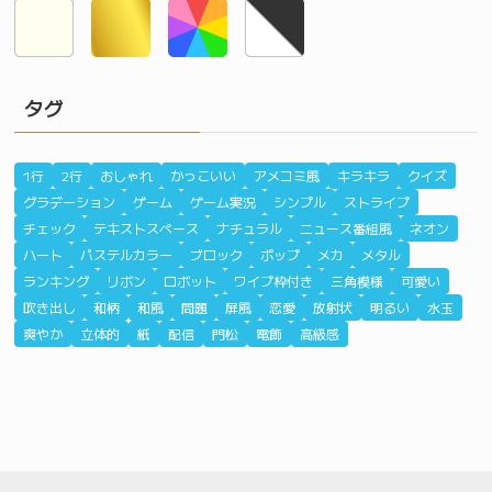
タグ
1行
2行
おしゃれ
かっこいい
アメコミ風
キラキラ
クイズ
グラデーション
ゲーム
ゲーム実況
シンプル
ストライプ
チェック
テキストスペース
ナチュラル
ニュース番組風
ネオン
ハート
パステルカラー
ブロック
ポップ
メカ
メタル
ランキング
リボン
ロボット
ワイプ枠付き
三角模様
可愛い
吹き出し
和柄
和風
問題
屏風
恋愛
放射状
明るい
水玉
爽やか
立体的
紙
配信
門松
電飾
高級感