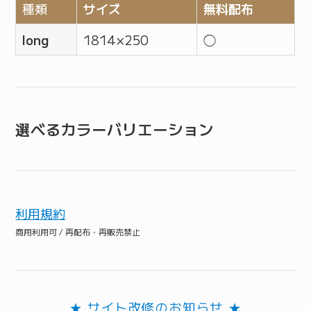
種類
サイズ
無料配布
long
1814 × 250
◯
選べるカラーバリエーション
利用規約
商用利用可 / 再配布・再販売禁止
★ サイト改修のお知らせ ★