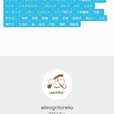
ハート
パステルカラー
ブロック
ポップ
メカ
メタル
ランキング
リボン
ロボット
ワイプ枠付き
三角模様
可愛い
吹き出し
和柄
和風
問題
屏風
恋愛
放射状
明るい
水玉
爽やか
立体的
紙
配信
門松
電飾
高級感
adesigntoneko
デザイナー