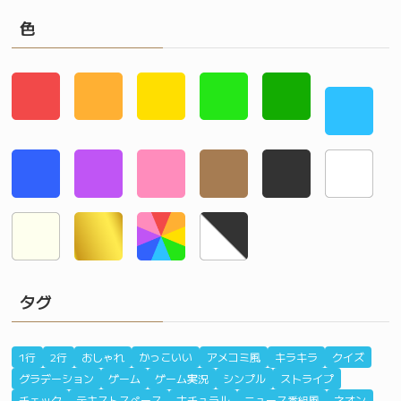
色
タグ
1行
2行
おしゃれ
かっこいい
アメコミ風
キラキラ
クイズ
グラデーション
ゲーム
ゲーム実況
シンプル
ストライプ
チェック
テキストスペース
ナチュラル
ニュース番組風
ネオン