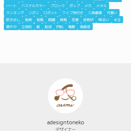
ハート
パステルカラー
ブロック
ポップ
メカ
メタル
ランキング
リボン
ロボット
ワイプ枠付き
三角模様
可愛い
吹き出し
和柄
和風
問題
屏風
恋愛
放射状
明るい
水玉
爽やか
立体的
紙
配信
門松
電飾
高級感
adesigntoneko
デザイナー