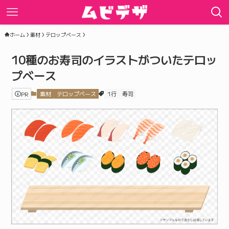
ホーム
素材
テロップベース
10種のお寿司のイラストがついたテロッ
プベース
PR
素材
テロップベース
1行
寿司