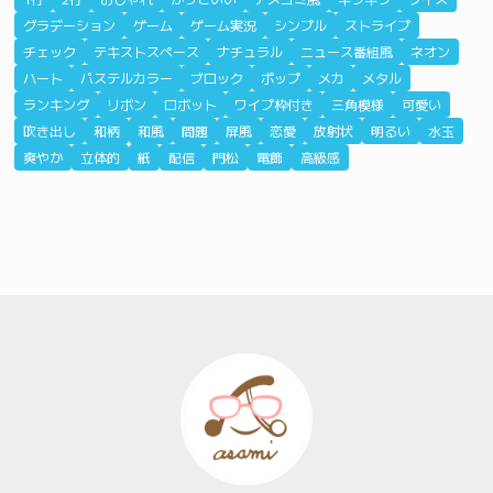
グラデーション
ゲーム
ゲーム実況
シンプル
ストライプ
チェック
テキストスペース
ナチュラル
ニュース番組風
ネオン
ハート
パステルカラー
ブロック
ポップ
メカ
メタル
ランキング
リボン
ロボット
ワイプ枠付き
三角模様
可愛い
吹き出し
和柄
和風
問題
屏風
恋愛
放射状
明るい
水玉
爽やか
立体的
紙
配信
門松
電飾
高級感