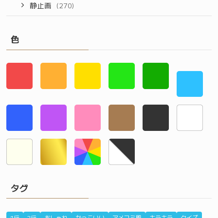
静止画
(270)
色
タグ
1行
2行
おしゃれ
かっこいい
アメコミ風
キラキラ
クイズ