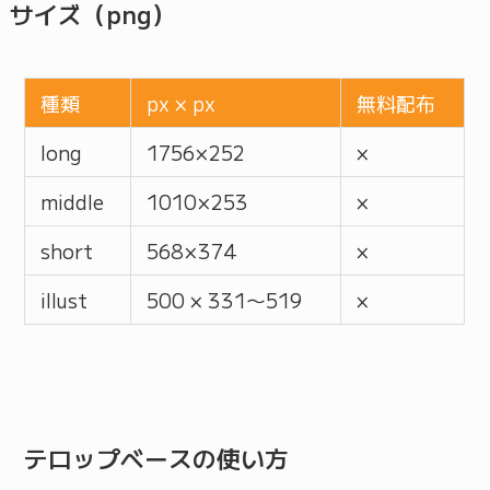
サイズ（png）
種類
px × px
無料配布
long
1756 × 252
×
middle
1010 × 253
×
short
568 × 374
×
illust
500 × 331〜519
×
テロップベースの使い方