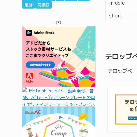
middle
電飾
高級感
short
– PR –
テロップ
テロップベー