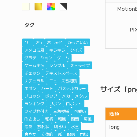
MotionE
タグ
PI
1行
2行
おしゃれ
かっこいい
アメコミ風
キラキラ
クイズ
グラデーション
ゲーム
ゲーム実況
シンプル
ストライプ
チェック
テキストスペース
ナチュラル
ニュース番組風
サイズ（pn
ネオン
ハート
パステルカラー
ブロック
ポップ
メカ
メタル
ランキング
リボン
ロボット
ワイプ枠付き
三角模様
可愛い
種類
吹き出し
和柄
和風
問題
屏風
long
恋愛
放射状
明るい
水玉
爽やか
立体的
紙
配信
門松