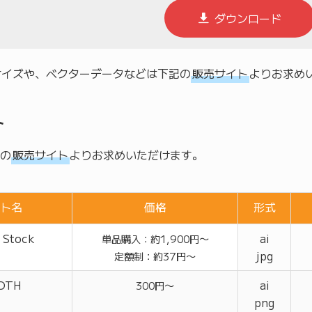
ダウンロード
のサイズや、ベクターデータなどは下記の
販売サイト
よりお求め
ト
の
販売サイト
よりお求めいただけます。
ト名
価格
形式
 Stock
ai
単品購入：約1,900円〜
jpg
定額制：約37円〜
OTH
ai
300円〜
png