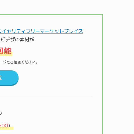
ムビデザの素材が
可能
材ページをご確認ください。
覧
ン
500
）