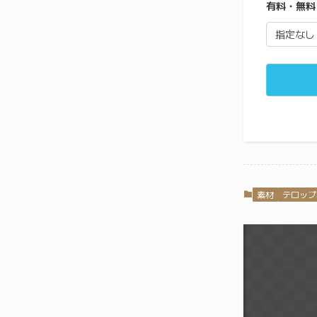
有料・無料
素材
テロップ