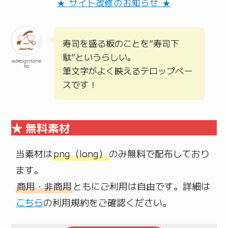
★ サイト改修のお知らせ ★
寿司を盛る板のことを”寿司下
駄”というらしい。
adesigntone
ko
筆文字がよく映えるテロップベー
スです！
★ 無料素材
当素材は
png（long）
のみ無料で配布しており
商用・非商用
ともにご利用は自由です。詳細は
こちら
の利用規約をご確認ください。