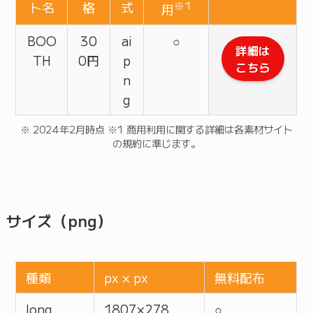
ト名
格
式
※1
用
BOO
30
ai
○
詳細は
TH
0円
p
こちら
n
g
※ 2024年2月時点 ※1 商用利用に関する詳細は各素材サイト
の規約に準じます。
サイズ（png）
種類
px × px
無料配布
long
1807 × 278
○