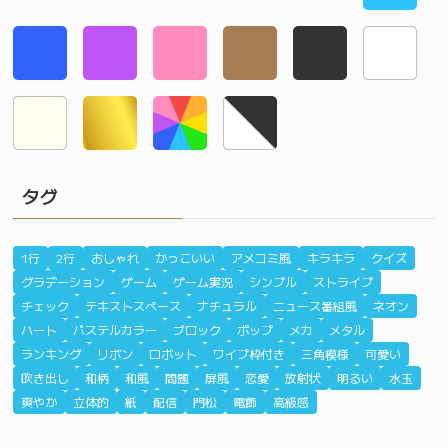
タグ
1行
2行
おしゃれ
かっこいい
アメコミ風
キラキラ
クイズ
グラデーション
ゲーム
ゲーム実況
シンプル
ストライプ
チェック
テキストスペース
ナチュラル
ニュース番組風
ネオン
ハート
パステルカラー
ブロック
ポップ
メカ
メタル
ランキング
リボン
ロボット
ワイプ枠付き
三角模様
可愛い
吹き出し
和柄
和風
問題
屏風
恋愛
放射状
明るい
水玉
爽やか
立体的
紙
配信
門松
電飾
高級感