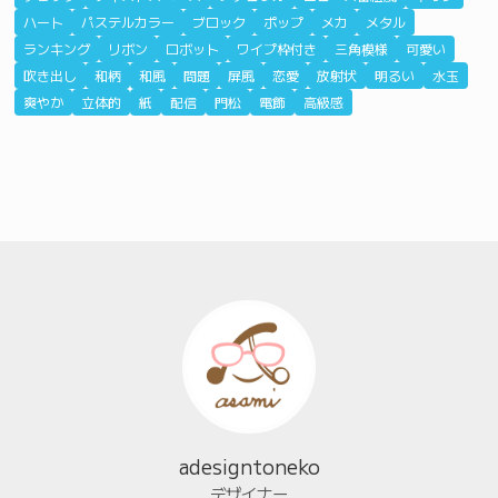
ハート
パステルカラー
ブロック
ポップ
メカ
メタル
ランキング
リボン
ロボット
ワイプ枠付き
三角模様
可愛い
吹き出し
和柄
和風
問題
屏風
恋愛
放射状
明るい
水玉
爽やか
立体的
紙
配信
門松
電飾
高級感
adesigntoneko
デザイナー