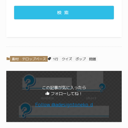
検索
素材
テロップベース
1行
クイズ
ポップ
問題
この記事が気に入ったら
フォローしてね！
Follow @adesigntoneko_d