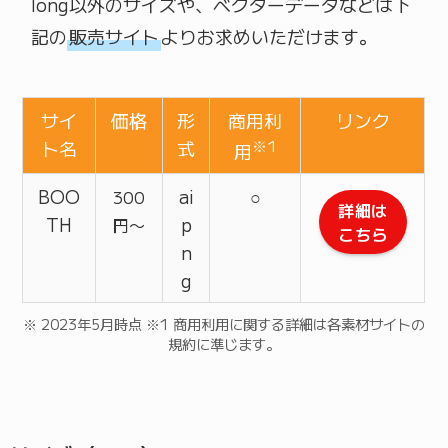
long以外のサイズや、ベクターデータなどは下
記の
販売サイト
よりお求めいただけます。
サイ
価格
形
商用利
リンク
ト名
式
※1
用
BOO
ai
○
300
詳細は
TH
p
円〜
こちら
n
g
※ 2023年5月時点 ※1 商用利用に関する詳細は各素材サイトの
規約に準じます。