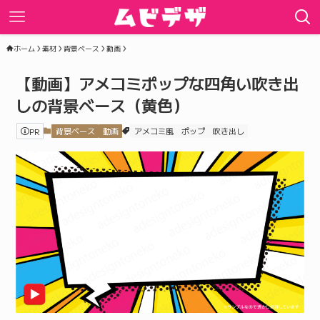
ホーム
素材
背景ベース
動画
【動画】アメコミポップな四角い吹き出
しの背景ベース（黄色）
PR
背景ベース
動画
アメコミ風
ポップ
吹き出し