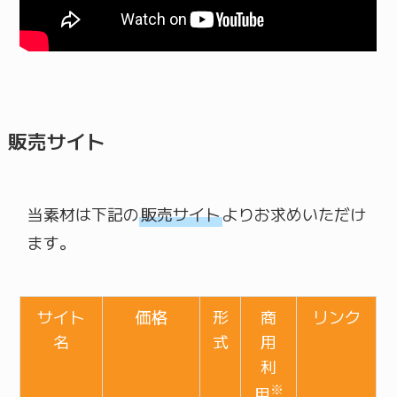
販売サイト
当素材は下記の
販売サイト
よりお求めいただけ
ます。
サイト
価格
形
商
リンク
名
式
用
利
※
用