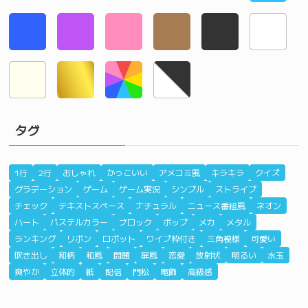
タグ
1行
2行
おしゃれ
かっこいい
アメコミ風
キラキラ
クイズ
グラデーション
ゲーム
ゲーム実況
シンプル
ストライプ
チェック
テキストスペース
ナチュラル
ニュース番組風
ネオン
ハート
パステルカラー
ブロック
ポップ
メカ
メタル
ランキング
リボン
ロボット
ワイプ枠付き
三角模様
可愛い
吹き出し
和柄
和風
問題
屏風
恋愛
放射状
明るい
水玉
爽やか
立体的
紙
配信
門松
電飾
高級感