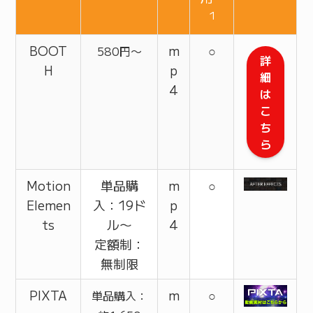
1
BOOT
m
○
580円〜
詳
H
p
細
4
は
こ
ち
ら
Motion
単品購
m
○
Elemen
入：19ド
p
ts
ル〜
4
定額制：
無制限
PIXTA
m
○
単品購入：