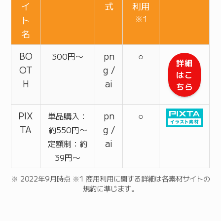
イ
式
利用
ト
※1
名
BO
pn
○
300円〜
詳細
OT
g /
はこ
H
ai
ちら
PIX
pn
○
単品購入：
TA
g /
約550円〜
ai
定額制：約
39円〜
※ 2022年9月時点 ※1 商用利用に関する詳細は各素材サイトの
規約に準じます。