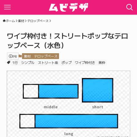
ホーム
素材
テロップベース
ワイプ枠付き！ストリートポップなテロ
ップベース（水色）
PR
素材
テロップベース
1行
シンプル
ストリート系
ポップ
ワイプ枠付き
黒枠