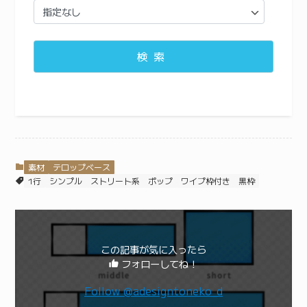
検索
素材
テロップベース
1行
シンプル
ストリート系
ポップ
ワイプ枠付き
黒枠
この記事が気に入ったら
フォローしてね！
Follow @adesigntoneko_d