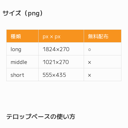
サイズ（png）
種類
px × px
無料配布
long
1824 × 270
○
middle
1021 × 270
×
short
555 × 435
×
テロップベースの使い方