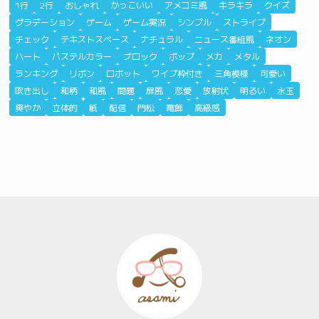
1行
2行
おしゃれ
かっこいい
アメコミ風
キラキラ
クイズ
グラデーション
ゲーム
ゲーム実況
シンプル
ストライプ
チェック
テキストスペース
ナチュラル
ニュース番組風
ネオン
ハート
パステルカラー
ブロック
ポップ
メカ
メタル
ランキング
リボン
ロボット
ワイプ枠付き
三角模様
可愛い
吹き出し
和柄
和風
問題
屏風
恋愛
放射状
明るい
水玉
爽やか
立体的
紙
配信
門松
電飾
高級感