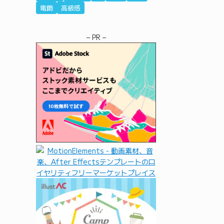
電飾
高級感
– PR –