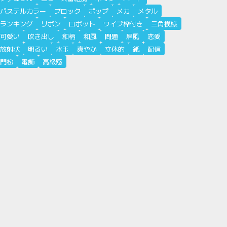
パステルカラー
ブロック
ポップ
メカ
メタル
ランキング
リボン
ロボット
ワイプ枠付き
三角模様
可愛い
吹き出し
和柄
和風
問題
屏風
恋愛
放射状
明るい
水玉
爽やか
立体的
紙
配信
門松
電飾
高級感