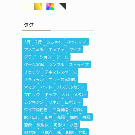
タグ
1行
2行
おしゃれ
かっこいい
アメコミ風
キラキラ
クイズ
グラデーション
ゲーム
ゲーム実況
シンプル
ストライプ
チェック
テキストスペース
ナチュラル
ニュース番組風
ネオン
ハート
パステルカラー
ブロック
ポップ
メカ
メタル
ランキング
リボン
ロボット
ワイプ枠付き
三角模様
可愛い
吹き出し
和柄
和風
問題
屏風
恋愛
放射状
明るい
水玉
爽やか
立体的
紙
配信
門松