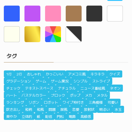
タグ
1行
2行
おしゃれ
かっこいい
アメコミ風
キラキラ
クイズ
グラデーション
ゲーム
ゲーム実況
シンプル
ストライプ
チェック
テキストスペース
ナチュラル
ニュース番組風
ネオン
ハート
パステルカラー
ブロック
ポップ
メカ
メタル
ランキング
リボン
ロボット
ワイプ枠付き
三角模様
可愛い
吹き出し
和柄
和風
問題
屏風
恋愛
放射状
明るい
水玉
爽やか
立体的
紙
配信
門松
電飾
高級感