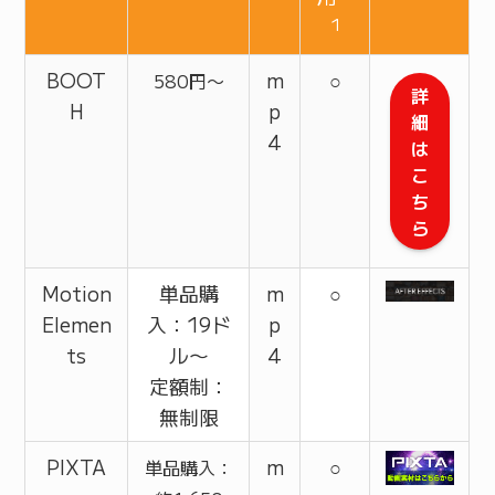
1
BOOT
m
○
580円〜
詳
H
p
細
4
は
こ
ち
ら
Motion
単品購
m
○
Elemen
入：19ド
p
ts
ル〜
4
定額制：
無制限
PIXTA
m
○
単品購入：