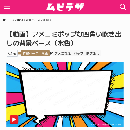
ホーム
素材
背景ベース
動画
【動画】アメコミポップな四角い吹き出
しの背景ベース（水色）
PR
背景ベース
動画
アメコミ風
ポップ
吹き出し