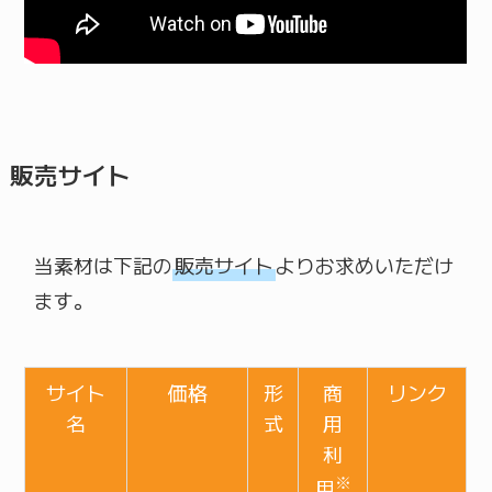
販売サイト
当素材は下記の
販売サイト
よりお求めいただけ
ます。
サイト
価格
形
商
リンク
名
式
用
利
※
用