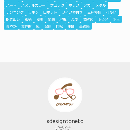
ハート
パステルカラー
ブロック
ポップ
メカ
メタル
ランキング
リボン
ロボット
ワイプ枠付き
三角模様
可愛い
吹き出し
和柄
和風
問題
屏風
恋愛
放射状
明るい
水玉
爽やか
立体的
紙
配信
門松
電飾
高級感
adesigntoneko
デザイナー