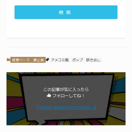
検索
背景ベース
静止画
アメコミ風
ポップ
吹き出し
この記事が気に入ったら
フォローしてね！
Follow @adesigntoneko_d