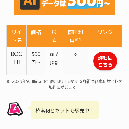
サイ
価格
形
商用利
リンク
ト名
式
※1
用
BOO
ai /
○
300
詳細は
TH
jpg
円〜
こちら
※ 2023年9月時点 ※1 商用利用に関する詳細は各素材サイトの
規約に準じます。
枠素材とセットで販売中！