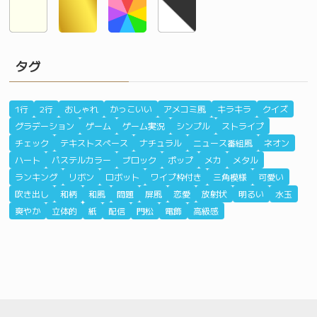
タグ
1行
2行
おしゃれ
かっこいい
アメコミ風
キラキラ
クイズ
グラデーション
ゲーム
ゲーム実況
シンプル
ストライプ
チェック
テキストスペース
ナチュラル
ニュース番組風
ネオン
ハート
パステルカラー
ブロック
ポップ
メカ
メタル
ランキング
リボン
ロボット
ワイプ枠付き
三角模様
可愛い
吹き出し
和柄
和風
問題
屏風
恋愛
放射状
明るい
水玉
爽やか
立体的
紙
配信
門松
電飾
高級感