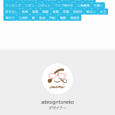
ランキング
リボン
ロボット
ワイプ枠付き
三角模様
可愛い
吹き出し
和柄
和風
問題
屏風
恋愛
放射状
明るい
水玉
爽やか
立体的
紙
配信
門松
電飾
高級感
adesigntoneko
デザイナー