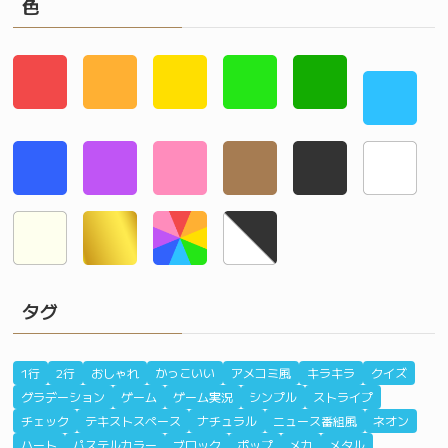
色
タグ
1行
2行
おしゃれ
かっこいい
アメコミ風
キラキラ
クイズ
グラデーション
ゲーム
ゲーム実況
シンプル
ストライプ
チェック
テキストスペース
ナチュラル
ニュース番組風
ネオン
ハート
パステルカラー
ブロック
ポップ
メカ
メタル