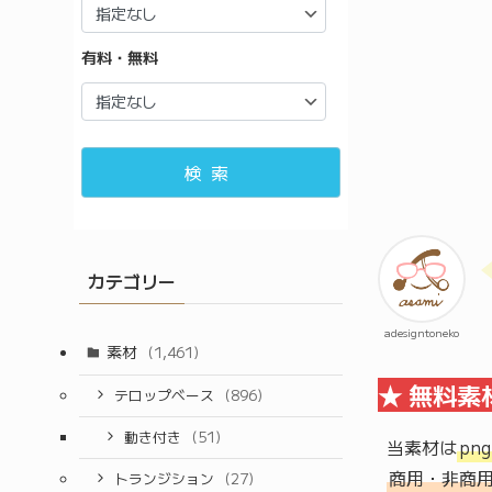
有料・無料
検索
カテゴリー
adesigntoneko
素材
(1,461)
★ 無料素
テロップベース
(896)
動き付き
(51)
当素材は
pn
商用・非商
トランジション
(27)