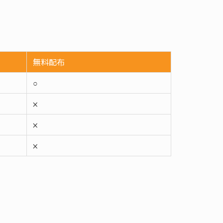
無料配布
○
×
×
×