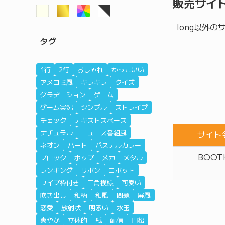
販売サイ
long以外
タグ
1行
2行
おしゃれ
かっこいい
アメコミ風
キラキラ
クイズ
グラデーション
ゲーム
ゲーム実況
シンプル
ストライプ
チェック
テキストスペース
ナチュラル
ニュース番組風
サイト
ネオン
ハート
パステルカラー
BOOT
ブロック
ポップ
メカ
メタル
ランキング
リボン
ロボット
ワイプ枠付き
三角模様
可愛い
吹き出し
和柄
和風
問題
屏風
恋愛
放射状
明るい
水玉
爽やか
立体的
紙
配信
門松