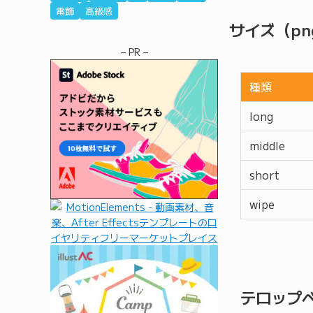
電飾
高級感
サイズ（pn
– PR –
種類
long
middle
short
wipe
テロップ