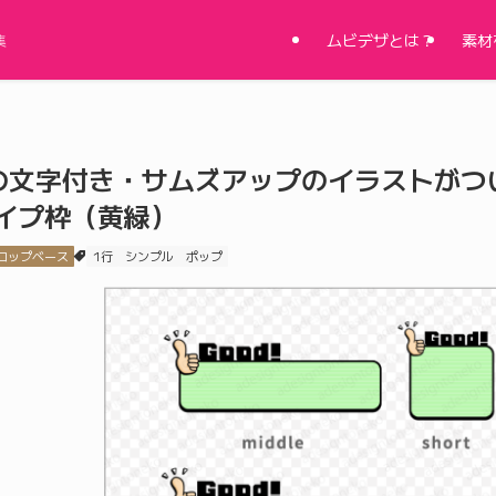
ムビデザとは？
素材
集
！の文字付き・サムズアップのイラストが
イプ枠（黄緑）
ロップベース
1行
シンプル
ポップ