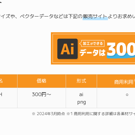
ト
のサイズや、ベクターデータなどは下記の
販売サイト
よりお求め
名
価格
形式
商用利用
H
300円〜
ai
○
png
※ 2024年3月時点 ※1 商用利用に関する詳細は各素材