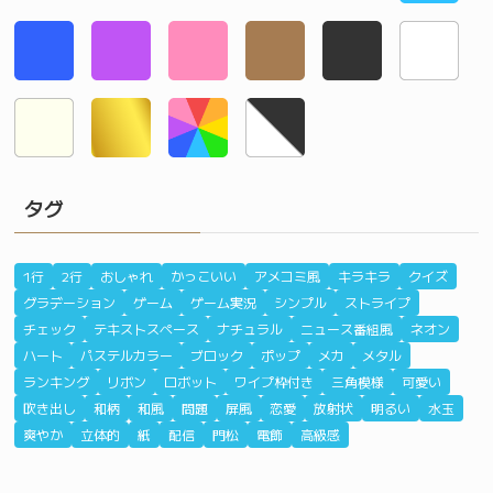
タグ
1行
2行
おしゃれ
かっこいい
アメコミ風
キラキラ
クイズ
グラデーション
ゲーム
ゲーム実況
シンプル
ストライプ
チェック
テキストスペース
ナチュラル
ニュース番組風
ネオン
ハート
パステルカラー
ブロック
ポップ
メカ
メタル
ランキング
リボン
ロボット
ワイプ枠付き
三角模様
可愛い
吹き出し
和柄
和風
問題
屏風
恋愛
放射状
明るい
水玉
爽やか
立体的
紙
配信
門松
電飾
高級感