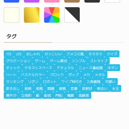
タグ
1行
2行
おしゃれ
かっこいい
アメコミ風
キラキラ
クイズ
グラデーション
ゲーム
ゲーム実況
シンプル
ストライプ
チェック
テキストスペース
ナチュラル
ニュース番組風
ネオン
ハート
パステルカラー
ブロック
ポップ
メカ
メタル
ランキング
リボン
ロボット
ワイプ枠付き
三角模様
可愛い
吹き出し
和柄
和風
問題
屏風
恋愛
放射状
明るい
水玉
爽やか
立体的
紙
配信
門松
電飾
高級感