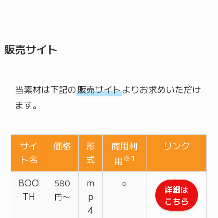
販売サイト
当素材は下記の
販売サイト
よりお求めいただけ
ます。
サイ
価格
形
商用利
リンク
ト名
式
※1
用
BOO
m
○
580
詳細は
TH
p
円〜
こちら
4