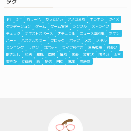
タグ
1行
2行
おしゃれ
かっこいい
アメコミ風
キラキラ
クイズ
グラデーション
ゲーム
ゲーム実況
シンプル
ストライプ
チェック
テキストスペース
ナチュラル
ニュース番組風
ネオン
ハート
パステルカラー
ブロック
ポップ
メカ
メタル
ランキング
リボン
ロボット
ワイプ枠付き
三角模様
可愛い
吹き出し
和柄
和風
問題
屏風
恋愛
放射状
明るい
水玉
爽やか
立体的
紙
配信
門松
電飾
高級感