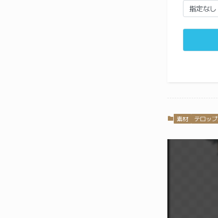
素材
テロップ