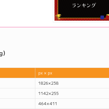
g）
px × px
1826 × 238
1142 × 255
464 × 411