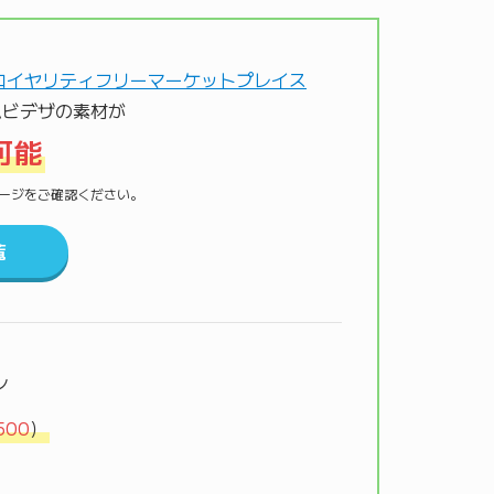
ムビデザの素材が
可能
材ページをご確認ください。
覧
ン
500
）