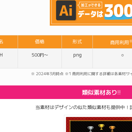
名
価格
形式
※
商用利用
H
png
○
500円〜
※ 2024年3月時点 ※1 商用利用に関する詳細は各素材
類似素材あり
!!
当素材はデザインの似た類似素材も提供中！