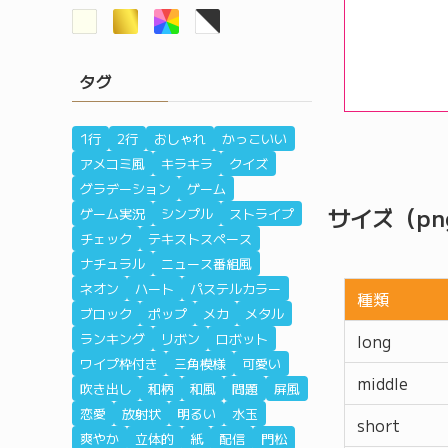
タグ
1行
2行
おしゃれ
かっこいい
アメコミ風
キラキラ
クイズ
グラデーション
ゲーム
サイズ（pn
ゲーム実況
シンプル
ストライプ
チェック
テキストスペース
ナチュラル
ニュース番組風
ネオン
ハート
パステルカラー
種類
ブロック
ポップ
メカ
メタル
ランキング
リボン
ロボット
long
ワイプ枠付き
三角模様
可愛い
middle
吹き出し
和柄
和風
問題
屏風
恋愛
放射状
明るい
水玉
short
爽やか
立体的
紙
配信
門松