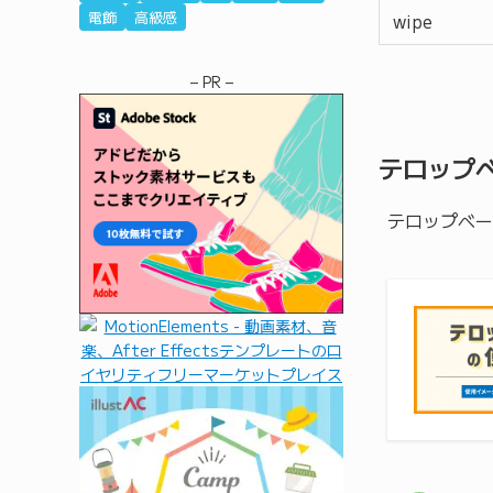
電飾
高級感
wipe
– PR –
テロップ
テロップベー