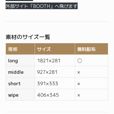
外部サイト「BOOTH」へ飛びます
素材のサイズ一覧
種類
サイズ
無料配布
long
1821 × 281
◯
middle
927 × 281
×
short
391 × 333
×
wipe
406 × 345
×