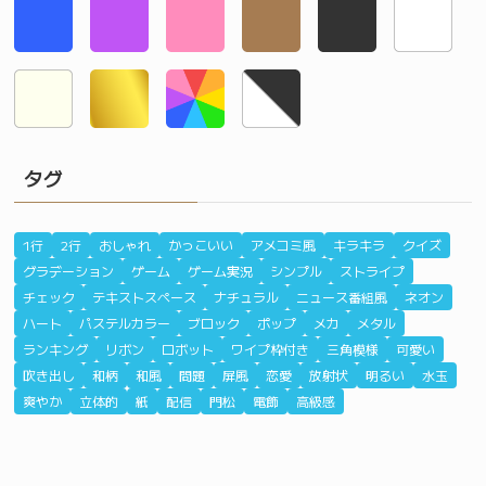
タグ
1行
2行
おしゃれ
かっこいい
アメコミ風
キラキラ
クイズ
グラデーション
ゲーム
ゲーム実況
シンプル
ストライプ
チェック
テキストスペース
ナチュラル
ニュース番組風
ネオン
ハート
パステルカラー
ブロック
ポップ
メカ
メタル
ランキング
リボン
ロボット
ワイプ枠付き
三角模様
可愛い
吹き出し
和柄
和風
問題
屏風
恋愛
放射状
明るい
水玉
爽やか
立体的
紙
配信
門松
電飾
高級感