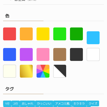
色
タグ
1行
2行
おしゃれ
かっこいい
アメコミ風
キラキラ
クイズ