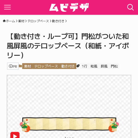
ホーム
素材
テロップベース
動き付き
【動き付き・ループ可】門松がついた和
風屏風のテロップベース（和紙・アイボ
リー）
PR
素材
テロップベース
動き付き
1行
和風
屏風
門松