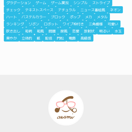
グラデーション
ゲーム
ゲーム実況
シンプル
ストライプ
チェック
テキストスペース
ナチュラル
ニュース番組風
ネオン
ハート
パステルカラー
ブロック
ポップ
メカ
メタル
ランキング
リボン
ロボット
ワイプ枠付き
三角模様
可愛い
吹き出し
和柄
和風
問題
屏風
恋愛
放射状
明るい
水玉
爽やか
立体的
紙
配信
門松
電飾
高級感