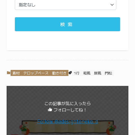
検索
素材
テロップベース
動き付き
1行
和風
屏風
門松
この記事が気に入ったら
フォローしてね！
Follow @adesigntoneko_d