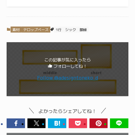
素材
テロップベース
1行
シック
額縁
この記事が気に入ったら
フォローしてね！
Follow @adesigntoneko_d
よかったらシェアしてね！