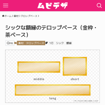
ホーム
素材
テロップベース
シックな額縁のテロップベース（金枠・
茶ベース）
PR
素材
テロップベース
1行
シック
額縁