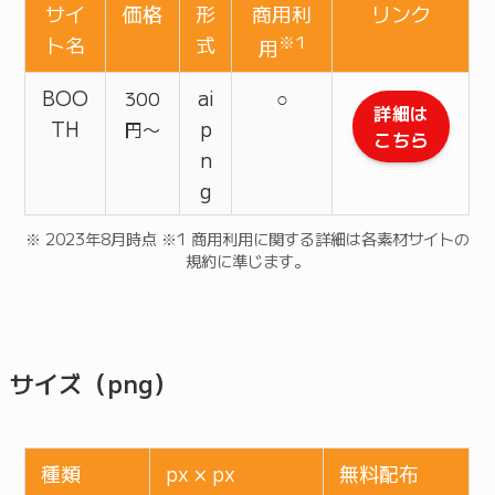
サイ
価格
形
商用利
リンク
ト名
式
※1
用
BOO
ai
○
300
詳細は
TH
p
円〜
こちら
n
g
※ 2023年8月時点 ※1 商用利用に関する詳細は各素材サイトの
規約に準じます。
サイズ（png）
種類
px × px
無料配布