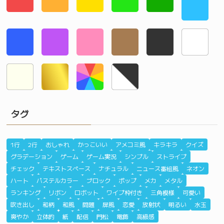
タグ
1行
2行
おしゃれ
かっこいい
アメコミ風
キラキラ
クイズ
グラデーション
ゲーム
ゲーム実況
シンプル
ストライプ
チェック
テキストスペース
ナチュラル
ニュース番組風
ネオン
ハート
パステルカラー
ブロック
ポップ
メカ
メタル
ランキング
リボン
ロボット
ワイプ枠付き
三角模様
可愛い
吹き出し
和柄
和風
問題
屏風
恋愛
放射状
明るい
水玉
爽やか
立体的
紙
配信
門松
電飾
高級感