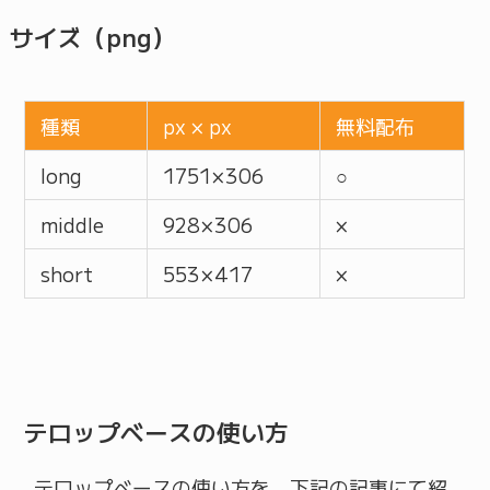
サイズ（png）
種類
px × px
無料配布
long
1751 × 306
○
middle
928 × 306
×
short
553 × 417
×
テロップベースの使い方
テロップベースの使い方を、下記の記事にて紹