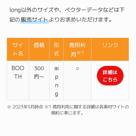
long以外のサイズや、ベクターデータなどは下
記の
販売サイト
よりお求めいただけます。
サイ
価格
形
商用利
リンク
ト名
式
※1
用
BOO
ai
○
300
詳細は
TH
p
円〜
こちら
n
g
※ 2023年5月時点 ※1 商用利用に関する詳細は各素材サイトの
規約に準じます。