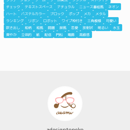
チェック
テキストスペース
ナチュラル
ニュース番組風
ネオン
ハート
パステルカラー
ブロック
ポップ
メカ
メタル
ランキング
リボン
ロボット
ワイプ枠付き
三角模様
可愛い
吹き出し
和柄
和風
問題
屏風
恋愛
放射状
明るい
水玉
爽やか
立体的
紙
配信
門松
電飾
高級感
adesigntoneko