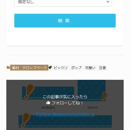
検索
素材
テロップベース
ビックリ
ポップ
可愛い
注意
この記事が気に入ったら
フォローしてね！
Follow @adesigntoneko_d