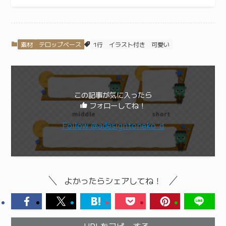
素材
テロップベース
1行
イラスト付き
可愛い
この記事が気に入ったら
フォローしてね！
Follow @adesigntoneko_d
よかったらシェアしてね！
URLをコピーする