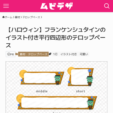
ホーム
素材
テロップベース
【ハロウィン】フランケンシュタインの
イラスト付き平行四辺形のテロップベー
ス
PR
素材
テロップベース
1行
イラスト付き
可愛い