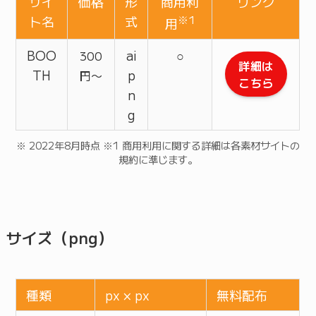
サイ
価格
形
商用利
リンク
ト名
式
※1
用
BOO
ai
○
300
詳細は
TH
p
円〜
こちら
n
g
※ 2022年8月時点 ※1 商用利用に関する詳細は各素材サイトの
規約に準じます。
サイズ（png）
種類
px × px
無料配布