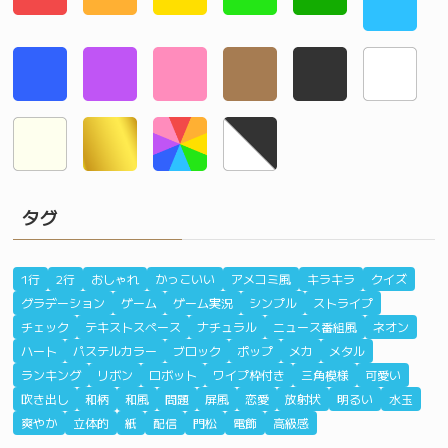
タグ
1行
2行
おしゃれ
かっこいい
アメコミ風
キラキラ
クイズ
グラデーション
ゲーム
ゲーム実況
シンプル
ストライプ
チェック
テキストスペース
ナチュラル
ニュース番組風
ネオン
ハート
パステルカラー
ブロック
ポップ
メカ
メタル
ランキング
リボン
ロボット
ワイプ枠付き
三角模様
可愛い
吹き出し
和柄
和風
問題
屏風
恋愛
放射状
明るい
水玉
爽やか
立体的
紙
配信
門松
電飾
高級感