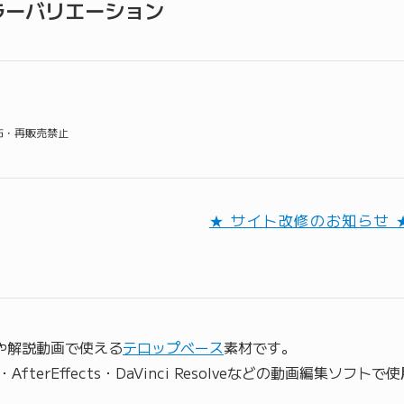
ラーバリエーション
配布・再販売禁止
★ サイト改修のお知らせ 
動画や解説動画で使える
テロップベース
素材です。
Pro・AfterEffects・DaVinci Resolveなどの動画編集ソフ