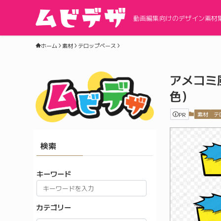
動画編集向けのデザイン素材
ホーム
素材
テロップベース
アメコミ
色）
PR
素材
テ
検索
キーワード
カテゴリー