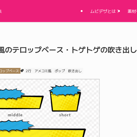
ムビデザとは？
素材
集
風のテロップベース・トゲトゲの吹き出し
ロップベース
2行
アメコミ風
ポップ
吹き出し