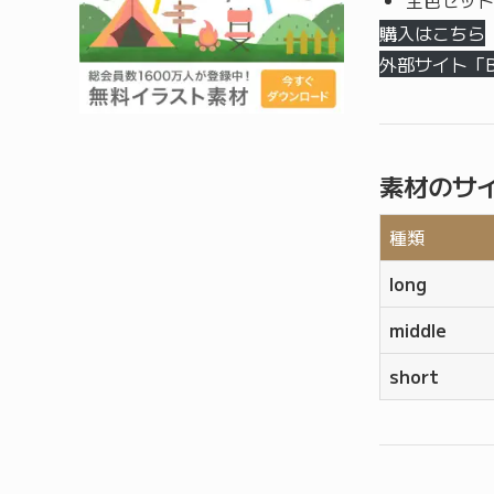
全色セット
購入はこちら
外部サイト「
素材のサ
種類
long
middle
short