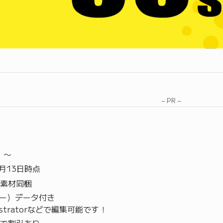
– PR –
）〜
4月13日時点
素材同梱
ター）データ付き
llustratorなどで編集可能です！