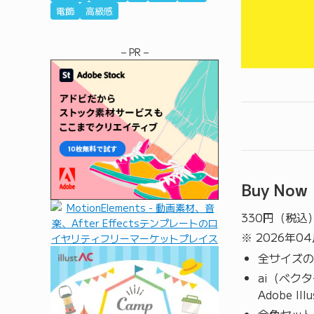
電飾
高級感
– PR –
Buy Now
330
円（税込
※ 2026年0
全サイズの
ai（ベク
Adobe I