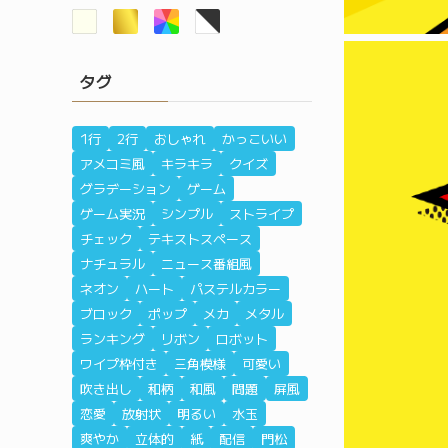
タグ
1行
2行
おしゃれ
かっこいい
アメコミ風
キラキラ
クイズ
グラデーション
ゲーム
ゲーム実況
シンプル
ストライプ
チェック
テキストスペース
ナチュラル
ニュース番組風
ネオン
ハート
パステルカラー
ブロック
ポップ
メカ
メタル
ランキング
リボン
ロボット
ワイプ枠付き
三角模様
可愛い
吹き出し
和柄
和風
問題
屏風
恋愛
放射状
明るい
水玉
爽やか
立体的
紙
配信
門松