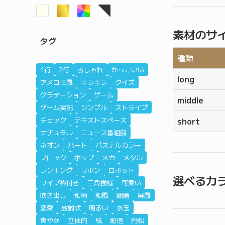
素材のサ
タグ
種類
1行
2行
おしゃれ
かっこいい
long
アメコミ風
キラキラ
クイズ
グラデーション
ゲーム
middle
ゲーム実況
シンプル
ストライプ
チェック
テキストスペース
short
ナチュラル
ニュース番組風
ネオン
ハート
パステルカラー
ブロック
ポップ
メカ
メタル
ランキング
リボン
ロボット
選べるカ
ワイプ枠付き
三角模様
可愛い
吹き出し
和柄
和風
問題
屏風
恋愛
放射状
明るい
水玉
爽やか
立体的
紙
配信
門松