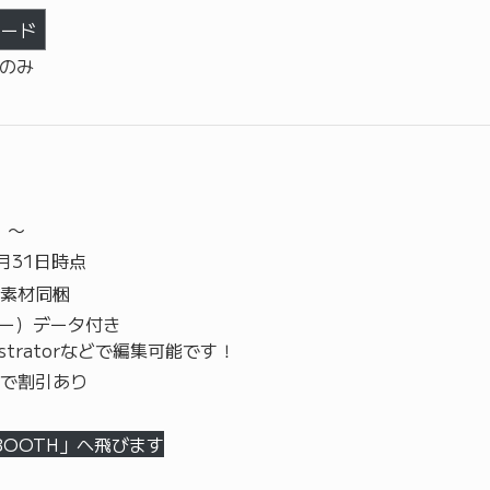
ロード
ズのみ
）〜
3月31日時点
素材同梱
ター）データ付き
llustratorなどで編集可能です！
で割引あり
BOOTH」へ飛びます