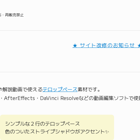
配布・再販売禁止
★ サイト改修のお知らせ 
動画や解説動画で使える
テロップベース
素材です。
Pro・AfterEffects・DaVinci Resolveなどの動画編集ソフ
シンプルな２行のテロップベース
色のついたストライプシャドウがアクセント✨