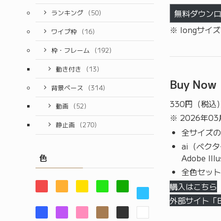
無料ダウン
ランキング
(50)
※ longサイ
ワイプ枠
(16)
枠・フレーム
(192)
動き付き
(13)
Buy Now
背景ベース
(314)
330
円（税込
動画
(52)
※ 2026年0
静止画
(270)
全サイズの
ai（ベク
色
Adobe I
全色セット
購入はこちら
外部サイト「