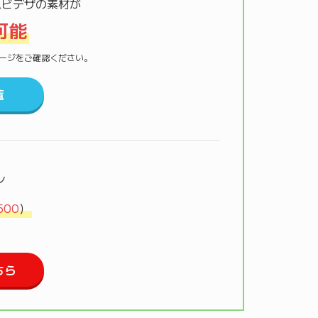
ムビデザの素材が
可能
材ページをご確認ください。
覧
ン
500
）
ちら