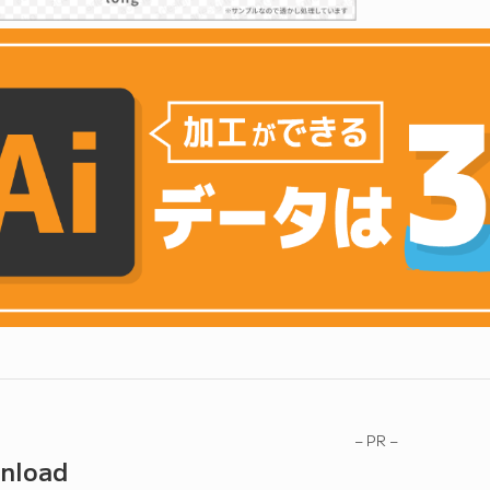
– PR –
nload