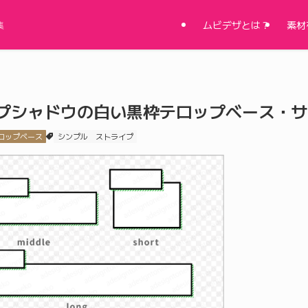
ムビデザとは？
素材
集
プシャドウの白い黒枠テロップベース・サ
ロップベース
シンプル
ストライプ