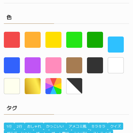
色
タグ
1行
2行
おしゃれ
かっこいい
アメコミ風
キラキラ
クイズ