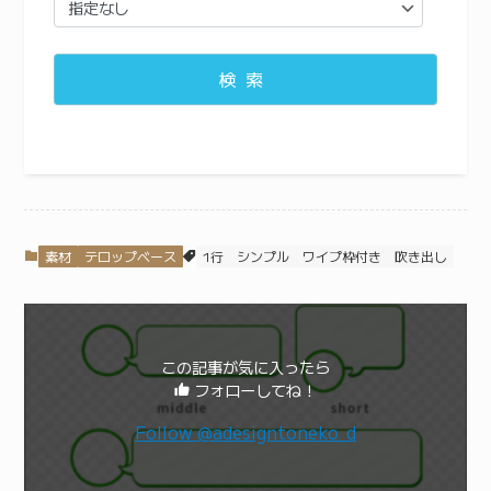
検索
素材
テロップベース
1行
シンプル
ワイプ枠付き
吹き出し
この記事が気に入ったら
フォローしてね！
Follow @adesigntoneko_d