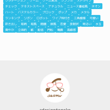
グラデーション
ゲーム
ゲーム実況
シンプル
ストライプ
チェック
テキストスペース
ナチュラル
ニュース番組風
ネオン
ハート
パステルカラー
ブロック
ポップ
メカ
メタル
ランキング
リボン
ロボット
ワイプ枠付き
三角模様
可愛い
吹き出し
和柄
和風
問題
屏風
恋愛
放射状
明るい
水玉
爽やか
立体的
紙
配信
門松
電飾
高級感
adesigntoneko