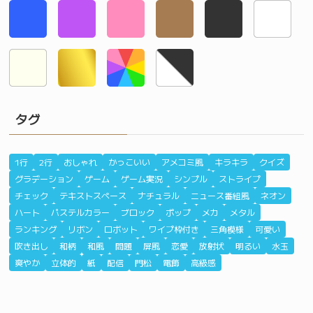
タグ
1行
2行
おしゃれ
かっこいい
アメコミ風
キラキラ
クイズ
グラデーション
ゲーム
ゲーム実況
シンプル
ストライプ
チェック
テキストスペース
ナチュラル
ニュース番組風
ネオン
ハート
パステルカラー
ブロック
ポップ
メカ
メタル
ランキング
リボン
ロボット
ワイプ枠付き
三角模様
可愛い
吹き出し
和柄
和風
問題
屏風
恋愛
放射状
明るい
水玉
爽やか
立体的
紙
配信
門松
電飾
高級感