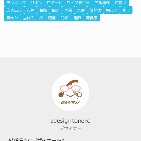
ランキング
リボン
ロボット
ワイプ枠付き
三角模様
可愛い
吹き出し
和柄
和風
問題
屏風
恋愛
放射状
明るい
水玉
爽やか
立体的
紙
配信
門松
電飾
高級感
adesigntoneko
デザイナー
猫が好きなデザイナーです。