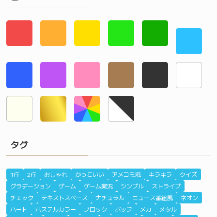
タグ
1行
2行
おしゃれ
かっこいい
アメコミ風
キラキラ
クイズ
グラデーション
ゲーム
ゲーム実況
シンプル
ストライプ
チェック
テキストスペース
ナチュラル
ニュース番組風
ネオン
ハート
パステルカラー
ブロック
ポップ
メカ
メタル