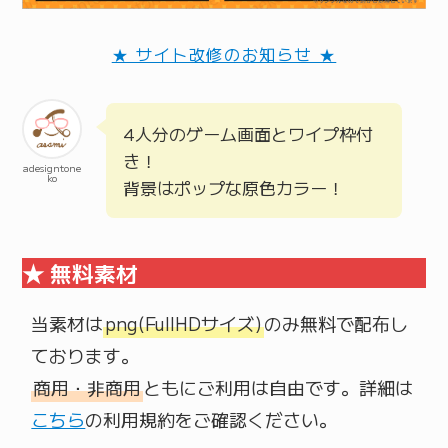
★ サイト改修のお知らせ ★
4人分のゲーム画面とワイプ枠付
き！
adesigntone
ko
背景はポップな原色カラー！
★ 無料素材
当素材は
png(FullHDサイズ)
のみ無料で配布し
商用・非商用
ともにご利用は自由です。詳細は
こちら
の利用規約をご確認ください。