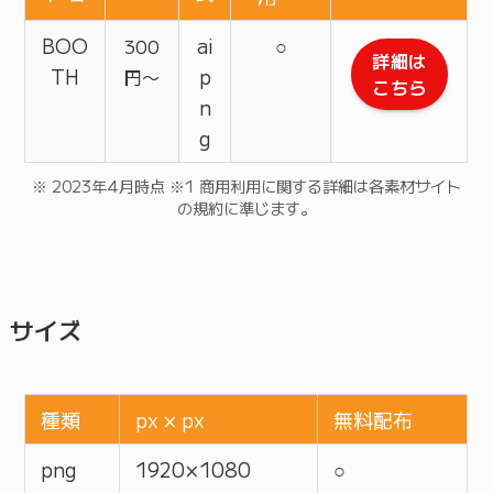
BOO
ai
○
300
詳細は
TH
p
円〜
こちら
n
g
※ 2023年4月時点 ※1 商用利用に関する詳細は各素材サイト
の規約に準じます。
サイズ
種類
px × px
無料配布
png
1920 × 1080
○