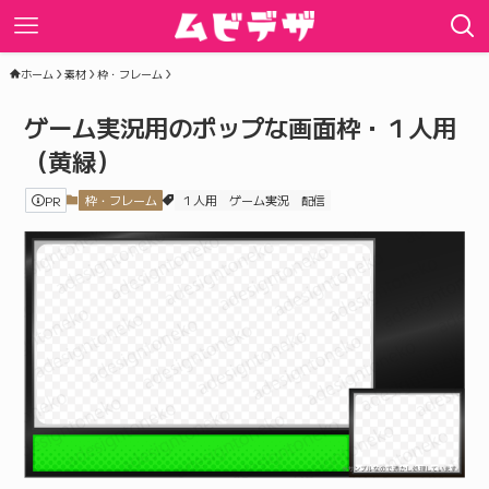
ホーム
素材
枠・フレーム
ゲーム実況用のポップな画面枠・１人用
（黄緑）
PR
枠・フレーム
１人用
ゲーム実況
配信