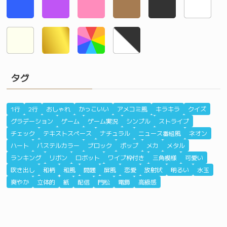
タグ
1行
2行
おしゃれ
かっこいい
アメコミ風
キラキラ
クイズ
グラデーション
ゲーム
ゲーム実況
シンプル
ストライプ
チェック
テキストスペース
ナチュラル
ニュース番組風
ネオン
ハート
パステルカラー
ブロック
ポップ
メカ
メタル
ランキング
リボン
ロボット
ワイプ枠付き
三角模様
可愛い
吹き出し
和柄
和風
問題
屏風
恋愛
放射状
明るい
水玉
爽やか
立体的
紙
配信
門松
電飾
高級感