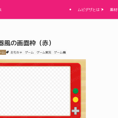
ムビデザとは？
素材
集
器風の画面枠（赤）
ーム
おもちゃ
ゲーム
ゲーム実況
ゲーム機