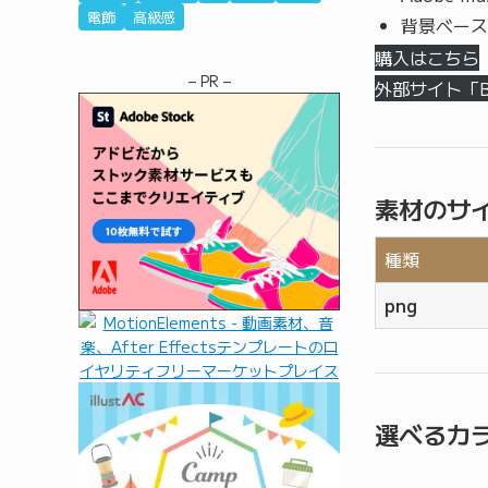
電飾
高級感
背景ベース
購入はこちら
– PR –
外部サイト「
素材のサ
種類
png
選べるカ