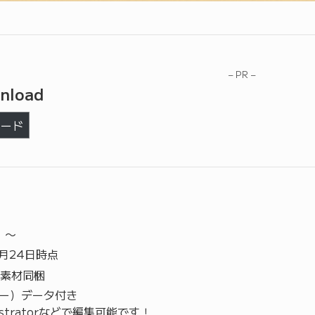
– PR –
nload
ロード
）〜
4月24日時点
素材同梱
ター）データ付き
llustratorなどで編集可能です！