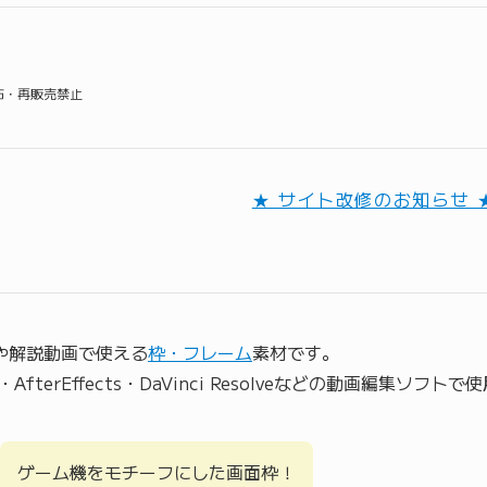
配布・再販売禁止
★ サイト改修のお知らせ 
動画や解説動画で使える
枠・フレーム
素材です。
Pro・AfterEffects・DaVinci Resolveなどの動画編集ソフ
ゲーム機をモチーフにした画面枠！