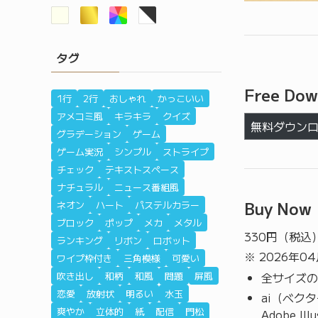
タグ
Free Dow
1行
2行
おしゃれ
かっこいい
アメコミ風
キラキラ
クイズ
無料ダウン
グラデーション
ゲーム
ゲーム実況
シンプル
ストライプ
チェック
テキストスペース
ナチュラル
ニュース番組風
Buy Now
ネオン
ハート
パステルカラー
ブロック
ポップ
メカ
メタル
330
円（税込
ランキング
リボン
ロボット
※ 2026年0
ワイプ枠付き
三角模様
可愛い
吹き出し
和柄
和風
問題
屏風
全サイズの
恋愛
放射状
明るい
水玉
ai（ベク
爽やか
立体的
紙
配信
門松
Adobe I