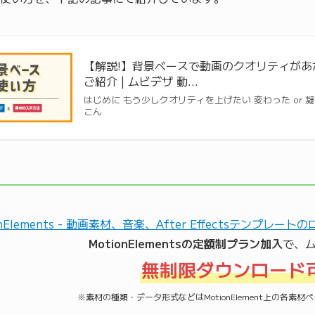
【解説!】背景ベースで動画のクオリティが
ご紹介 | ムビデザ 動…
はじめに もう少しクオリティを上げたい 変わった or
こん
MotionElementsの定額制プラン加入
で、
無制限ダウンロード
※素材の種類・データ形式などはMotionElement上の各素