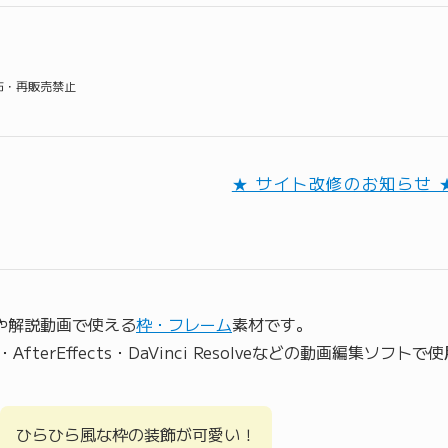
配布・再販売禁止
★ サイト改修のお知らせ 
動画や解説動画で使える
枠・フレーム
素材です。
Pro・AfterEffects・DaVinci Resolveなどの動画編集ソフ
ひらひら風な枠の装飾が可愛い！