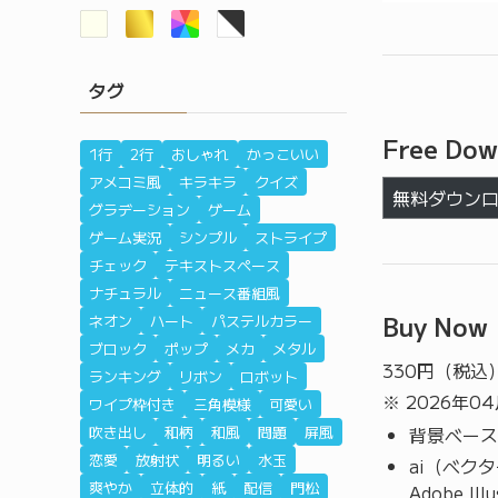
タグ
Free Dow
1行
2行
おしゃれ
かっこいい
アメコミ風
キラキラ
クイズ
無料ダウン
グラデーション
ゲーム
ゲーム実況
シンプル
ストライプ
チェック
テキストスペース
ナチュラル
ニュース番組風
Buy Now
ネオン
ハート
パステルカラー
ブロック
ポップ
メカ
メタル
330
円（税込
ランキング
リボン
ロボット
※ 2026年0
ワイプ枠付き
三角模様
可愛い
吹き出し
和柄
和風
問題
屏風
背景ベース
恋愛
放射状
明るい
水玉
ai（ベク
爽やか
立体的
紙
配信
門松
Adobe I