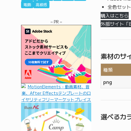
電飾
高級感
全色セット
購入はこちら
– PR –
外部サイト「
素材のサ
種類
png
選べるカ