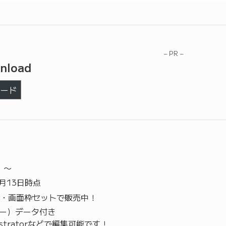
– PR –
nload
ロード
）〜
4月13日時点
・画面枠セットで販売中！
ター）データ付き
llustratorなどで編集可能です！