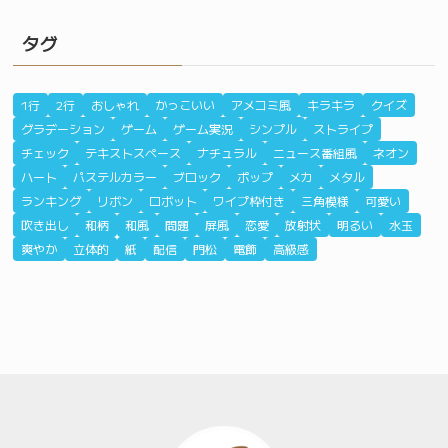
タグ
1行
2行
おしゃれ
かっこいい
アメコミ風
キラキラ
クイズ
グラデーション
ゲーム
ゲーム実況
シンプル
ストライプ
チェック
テキストスペース
ナチュラル
ニュース番組風
ネオン
ハート
パステルカラー
ブロック
ポップ
メカ
メタル
ランキング
リボン
ロボット
ワイプ枠付き
三角模様
可愛い
吹き出し
和柄
和風
問題
屏風
恋愛
放射状
明るい
水玉
爽やか
立体的
紙
配信
門松
電飾
高級感