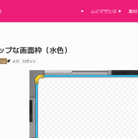
ムビデザとは？
素材
集
ップな画面枠（水色）
ーム
メカ
ロボット