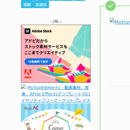
電飾
高級感
– PR –