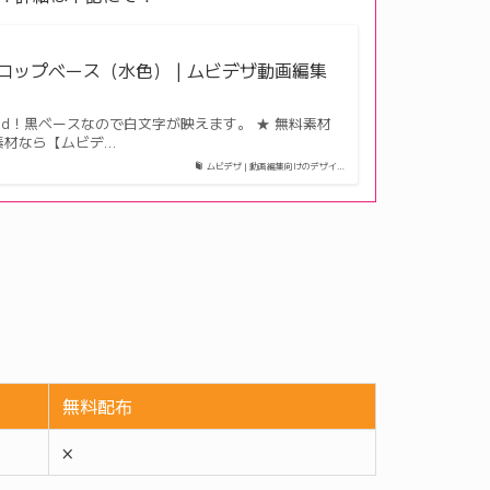
ップベース（水色） | ムビデザ動画編集
d！黒ベースなので白文字が映えます。 ★ 無料素材
ン素材なら【ムビデ…
ムビデザ | 動画編集向けのデザイ…
無料配布
×