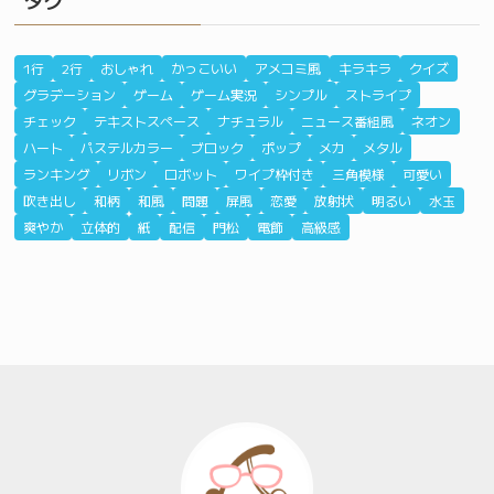
タグ
1行
2行
おしゃれ
かっこいい
アメコミ風
キラキラ
クイズ
グラデーション
ゲーム
ゲーム実況
シンプル
ストライプ
チェック
テキストスペース
ナチュラル
ニュース番組風
ネオン
ハート
パステルカラー
ブロック
ポップ
メカ
メタル
ランキング
リボン
ロボット
ワイプ枠付き
三角模様
可愛い
吹き出し
和柄
和風
問題
屏風
恋愛
放射状
明るい
水玉
爽やか
立体的
紙
配信
門松
電飾
高級感