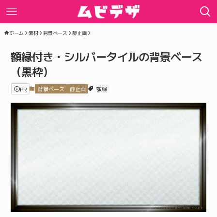
ホーム
素材
背景ベース
静止画
額縁付き・シルバータイルの背景ベース
（黒枠）
PR
背景ベース
静止画
額縁