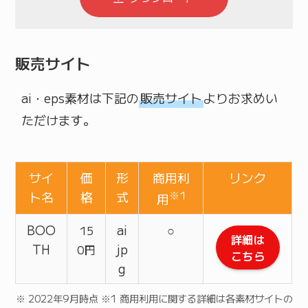
販売サイト
ai・eps素材は下記の
販売サイト
よりお求めい
ただけます。
サイ
価
形
商用利
リンク
ト名
格
式
※1
用
BOO
ai
○
15
詳細は
TH
jp
0円
こちら
g
※ 2022年9月時点 ※1 商用利用に関する詳細は各素材サイトの