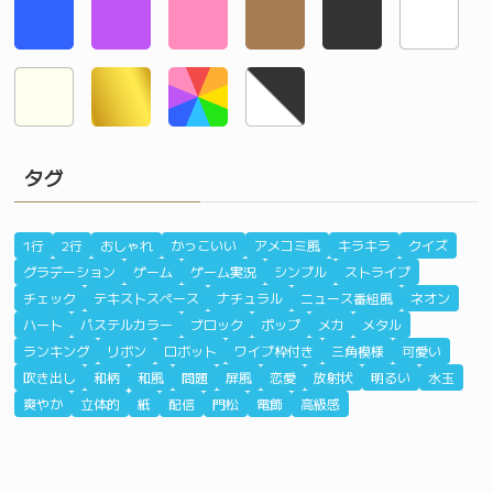
タグ
1行
2行
おしゃれ
かっこいい
アメコミ風
キラキラ
クイズ
グラデーション
ゲーム
ゲーム実況
シンプル
ストライプ
チェック
テキストスペース
ナチュラル
ニュース番組風
ネオン
ハート
パステルカラー
ブロック
ポップ
メカ
メタル
ランキング
リボン
ロボット
ワイプ枠付き
三角模様
可愛い
吹き出し
和柄
和風
問題
屏風
恋愛
放射状
明るい
水玉
爽やか
立体的
紙
配信
門松
電飾
高級感