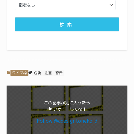
検索
ワイプ枠
危険
注意
警告
この記事が気に入ったら
フォローしてね！
Follow @adesigntoneko_d