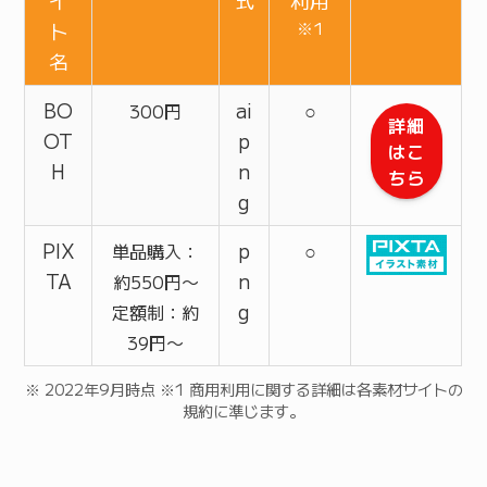
ト
※1
名
BO
ai
○
300円
詳細
OT
p
はこ
H
n
ちら
g
PIX
p
○
単品購入：
TA
n
約550円〜
g
定額制：約
39円〜
※ 2022年9月時点 ※1 商用利用に関する詳細は各素材サイトの
規約に準じます。