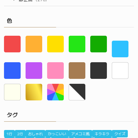
色
タグ
1行
2行
おしゃれ
かっこいい
アメコミ風
キラキラ
クイズ