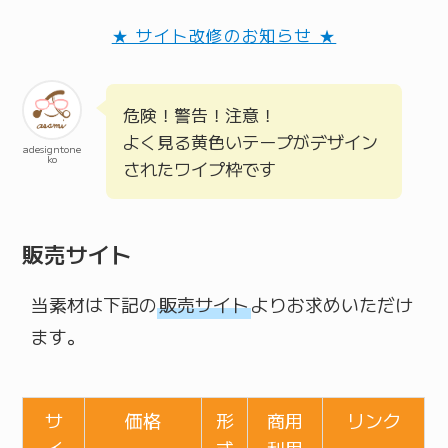
★ サイト改修のお知らせ ★
危険！警告！注意！
よく見る黄色いテープがデザイン
adesigntone
ko
されたワイプ枠です
販売サイト
当素材は下記の
販売サイト
よりお求めいただけ
ます。
サ
価格
形
商用
リンク
イ
式
利用