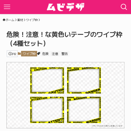
ホーム
素材
ワイプ枠
危険！注意！な黄色いテープのワイプ枠
（4種セット）
PR
ワイプ枠
危険
注意
警告