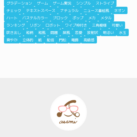
グラデーション
ゲーム
ゲーム実況
シンプル
ストライプ
チェック
テキストスペース
ナチュラル
ニュース番組風
ネオン
ハート
パステルカラー
ブロック
ポップ
メカ
メタル
ランキング
リボン
ロボット
ワイプ枠付き
三角模様
可愛い
吹き出し
和柄
和風
問題
屏風
恋愛
放射状
明るい
水玉
爽やか
立体的
紙
配信
門松
電飾
高級感