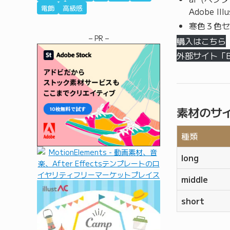
電飾
高級感
Adobe I
寒色３色セ
– PR –
購入はこちら
外部サイト「
素材のサ
種類
long
middle
short