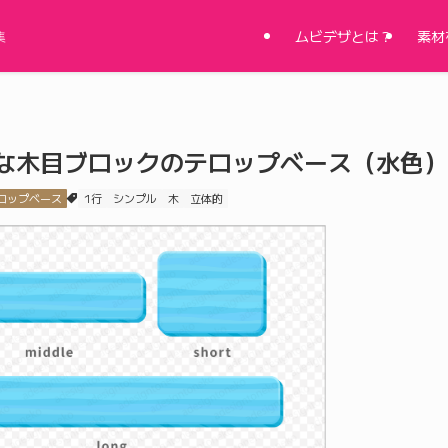
ムビデザとは？
素材
集
な木目ブロックのテロップベース（水色）
ロップベース
1行
シンプル
木
立体的