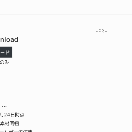
– PR –
nload
ロード
ズのみ
）〜
4月24日時点
素材同梱
ター）データ付き