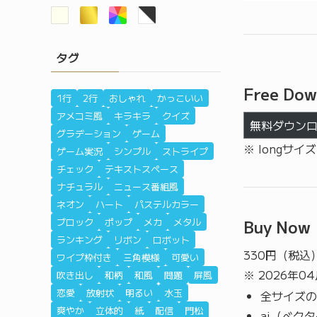
タグ
Free Dow
1行
2行
おしゃれ
かっこいい
アメコミ風
キラキラ
クイズ
無料ダウン
グラデーション
ゲーム
※ longサイ
ゲーム実況
シンプル
ストライプ
チェック
テキストスペース
ナチュラル
ニュース番組風
ネオン
ハート
パステルカラー
ブロック
ポップ
メカ
メタル
Buy Now
ランキング
リボン
ロボット
330
円（税込
ワイプ枠付き
三角模様
可愛い
※ 2026年0
吹き出し
和柄
和風
問題
屏風
恋愛
放射状
明るい
水玉
全サイズの
爽やか
立体的
紙
配信
門松
ai（ベク