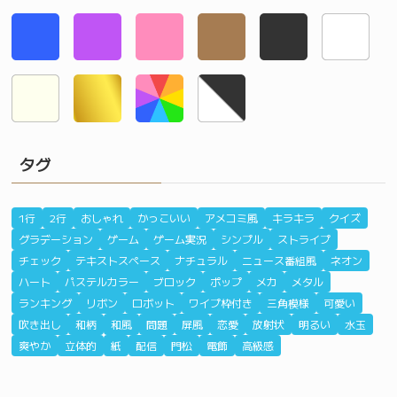
タグ
1行
2行
おしゃれ
かっこいい
アメコミ風
キラキラ
クイズ
グラデーション
ゲーム
ゲーム実況
シンプル
ストライプ
チェック
テキストスペース
ナチュラル
ニュース番組風
ネオン
ハート
パステルカラー
ブロック
ポップ
メカ
メタル
ランキング
リボン
ロボット
ワイプ枠付き
三角模様
可愛い
吹き出し
和柄
和風
問題
屏風
恋愛
放射状
明るい
水玉
爽やか
立体的
紙
配信
門松
電飾
高級感