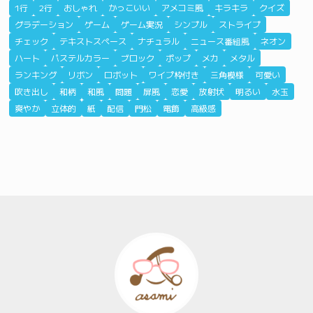
1行
2行
おしゃれ
かっこいい
アメコミ風
キラキラ
クイズ
グラデーション
ゲーム
ゲーム実況
シンプル
ストライプ
チェック
テキストスペース
ナチュラル
ニュース番組風
ネオン
ハート
パステルカラー
ブロック
ポップ
メカ
メタル
ランキング
リボン
ロボット
ワイプ枠付き
三角模様
可愛い
吹き出し
和柄
和風
問題
屏風
恋愛
放射状
明るい
水玉
爽やか
立体的
紙
配信
門松
電飾
高級感