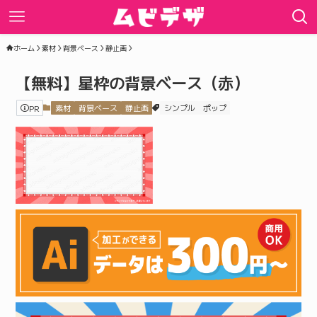
ホーム
素材
背景ベース
静止画
【無料】星枠の背景ベース（赤）
PR
素材
背景ベース
静止画
シンプル
ポップ