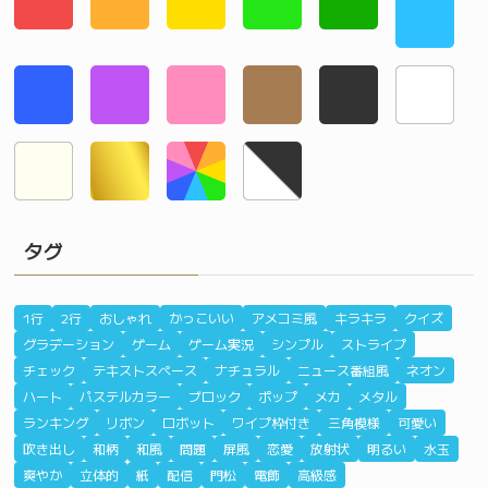
タグ
1行
2行
おしゃれ
かっこいい
アメコミ風
キラキラ
クイズ
グラデーション
ゲーム
ゲーム実況
シンプル
ストライプ
チェック
テキストスペース
ナチュラル
ニュース番組風
ネオン
ハート
パステルカラー
ブロック
ポップ
メカ
メタル
ランキング
リボン
ロボット
ワイプ枠付き
三角模様
可愛い
吹き出し
和柄
和風
問題
屏風
恋愛
放射状
明るい
水玉
爽やか
立体的
紙
配信
門松
電飾
高級感