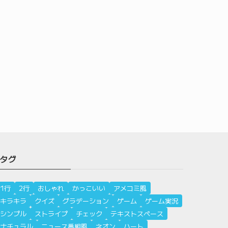
タグ
1行
2行
おしゃれ
かっこいい
アメコミ風
キラキラ
クイズ
グラデーション
ゲーム
ゲーム実況
シンプル
ストライプ
チェック
テキストスペース
ナチュラル
ニュース番組風
ネオン
ハート