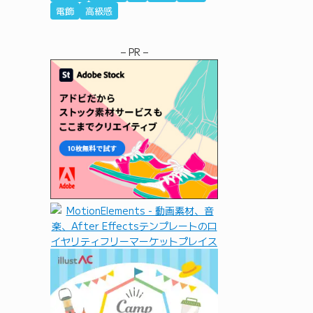
電飾
高級感
– PR –