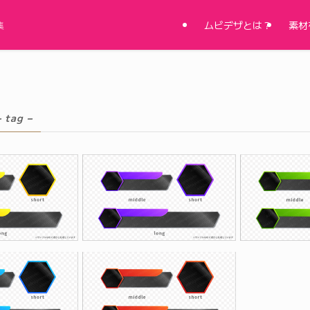
ムビデザとは？
素材
集
– tag –