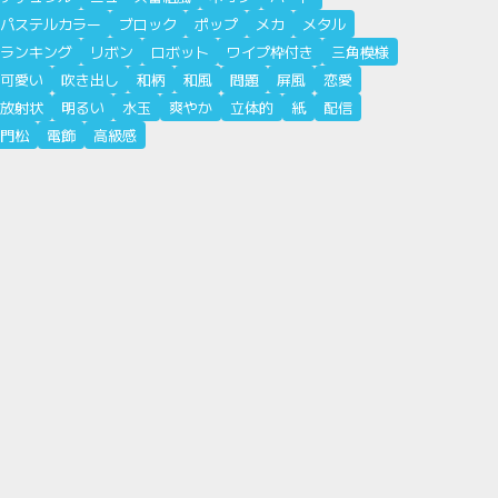
パステルカラー
ブロック
ポップ
メカ
メタル
ランキング
リボン
ロボット
ワイプ枠付き
三角模様
可愛い
吹き出し
和柄
和風
問題
屏風
恋愛
放射状
明るい
水玉
爽やか
立体的
紙
配信
門松
電飾
高級感