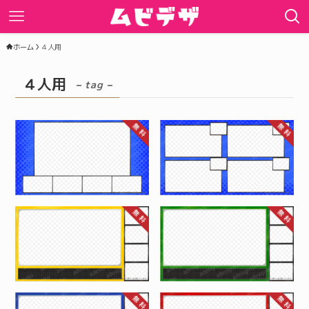
ホーム
４人用
４人用
– tag –