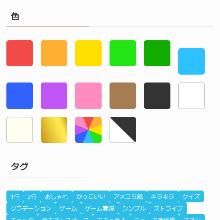
色
タグ
1行
2行
おしゃれ
かっこいい
アメコミ風
キラキラ
クイズ
グラデーション
ゲーム
ゲーム実況
シンプル
ストライプ
チェック
テキストスペース
ナチュラル
ニュース番組風
ネオン