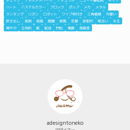
ハート
パステルカラー
ブロック
ポップ
メカ
メタル
ランキング
リボン
ロボット
ワイプ枠付き
三角模様
可愛い
吹き出し
和柄
和風
問題
屏風
恋愛
放射状
明るい
水玉
爽やか
立体的
紙
配信
門松
電飾
高級感
adesigntoneko
デザイナー