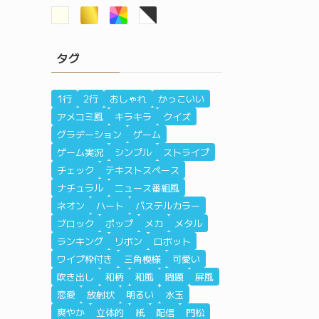
タグ
1行
2行
おしゃれ
かっこいい
アメコミ風
キラキラ
クイズ
グラデーション
ゲーム
ゲーム実況
シンプル
ストライプ
チェック
テキストスペース
ナチュラル
ニュース番組風
ネオン
ハート
パステルカラー
ブロック
ポップ
メカ
メタル
ランキング
リボン
ロボット
ワイプ枠付き
三角模様
可愛い
吹き出し
和柄
和風
問題
屏風
恋愛
放射状
明るい
水玉
爽やか
立体的
紙
配信
門松