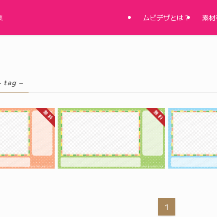
ムビデザとは？
素材
集
– tag –
1