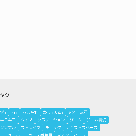
タグ
1行
2行
おしゃれ
かっこいい
アメコミ風
キラキラ
クイズ
グラデーション
ゲーム
ゲーム実況
シンプル
ストライプ
チェック
テキストスペース
ナチュラル
ニュース番組風
ネオン
ハート