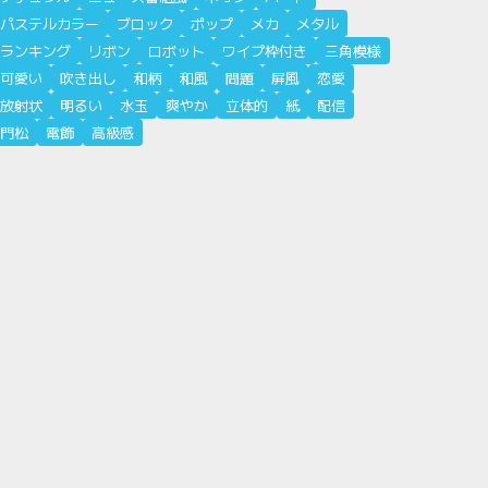
パステルカラー
ブロック
ポップ
メカ
メタル
ランキング
リボン
ロボット
ワイプ枠付き
三角模様
可愛い
吹き出し
和柄
和風
問題
屏風
恋愛
放射状
明るい
水玉
爽やか
立体的
紙
配信
門松
電飾
高級感