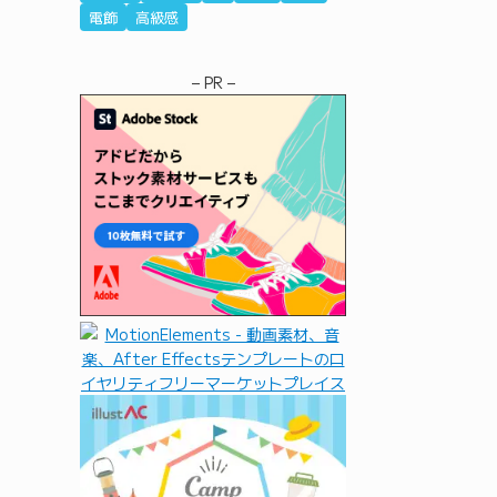
電飾
高級感
– PR –