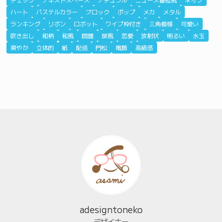
ハート
パステルカラー
ブロック
ポップ
メカ
メタル
ランキング
リボン
ロボット
ワイプ枠付き
三角模様
可愛い
吹き出し
和柄
和風
問題
屏風
恋愛
放射状
明るい
水玉
爽やか
立体的
紙
配信
門松
電飾
高級感
adesigntoneko
デザイナー