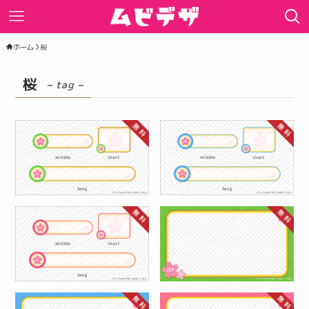
ホーム
桜
桜
– tag –