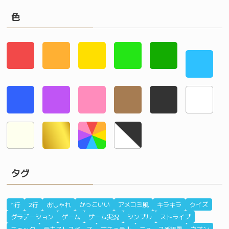
色
タグ
1行
2行
おしゃれ
かっこいい
アメコミ風
キラキラ
クイズ
グラデーション
ゲーム
ゲーム実況
シンプル
ストライプ
チェック
テキストスペース
ナチュラル
ニュース番組風
ネオン