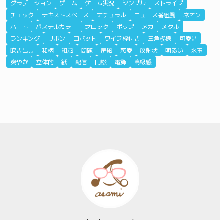
グラデーション
ゲーム
ゲーム実況
シンプル
ストライプ
チェック
テキストスペース
ナチュラル
ニュース番組風
ネオン
ハート
パステルカラー
ブロック
ポップ
メカ
メタル
ランキング
リボン
ロボット
ワイプ枠付き
三角模様
可愛い
吹き出し
和柄
和風
問題
屏風
恋愛
放射状
明るい
水玉
爽やか
立体的
紙
配信
門松
電飾
高級感