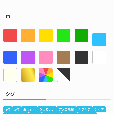
色
タグ
1行
2行
おしゃれ
かっこいい
アメコミ風
キラキラ
クイズ