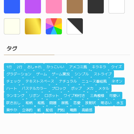
タグ
1行
2行
おしゃれ
かっこいい
アメコミ風
キラキラ
クイズ
グラデーション
ゲーム
ゲーム実況
シンプル
ストライプ
チェック
テキストスペース
ナチュラル
ニュース番組風
ネオン
ハート
パステルカラー
ブロック
ポップ
メカ
メタル
ランキング
リボン
ロボット
ワイプ枠付き
三角模様
可愛い
吹き出し
和柄
和風
問題
屏風
恋愛
放射状
明るい
水玉
爽やか
立体的
紙
配信
門松
電飾
高級感